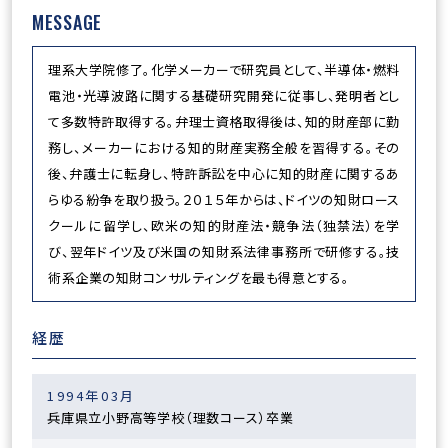
MESSAGE
理系大学院修了。化学メーカーで研究員として、半導体・燃料
電池・光導波路に関する基礎研究開発に従事し、発明者とし
て多数特許取得する。弁理士資格取得後は、知的財産部に勤
務し、メーカーにおける知的財産実務全般を習得する。その
後、弁護士に転身し、特許訴訟を中心に知的財産に関するあ
らゆる紛争を取り扱う。２０１５年からは、ドイツの知財ロース
クールに留学し、欧米の知的財産法・競争法（独禁法）を学
び、翌年ドイツ及び米国の知財系法律事務所で研修する。技
術系企業の知財コンサルティングを最も得意とする。
経歴
1994年03月
兵庫県立小野高等学校（理数コース）卒業