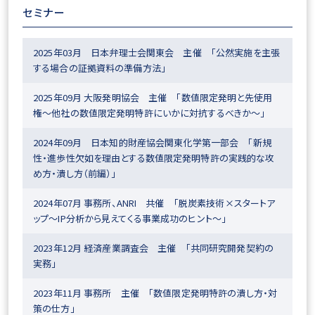
セミナー
2025年03月 日本弁理士会関東会 主催 「公然実施を主張
する場合の証拠資料の準備方法」
2025年09月 大阪発明協会 主催 「数値限定発明と先使用
権〜他社の数値限定発明特許にいかに対抗するべきか〜」
2024年09月 日本知的財産協会関東化学第一部会 「新規
性・進歩性欠如を理由とする数値限定発明特許の実践的な攻
め方・潰し方（前編）」
2024年07月 事務所、ANRI 共催 「脱炭素技術×スタートア
ップ～IP分析から見えてくる事業成功のヒント～」
2023年12月 経済産業調査会 主催 「共同研究開発契約の
実務」
2023年11月 事務所 主催 「数値限定発明特許の潰し方・対
策の仕方」