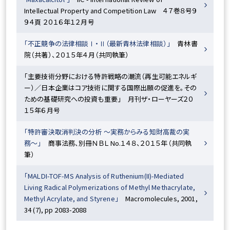
Intellectual Property and Competition Law ４７巻８号９
９４頁 ２０１６年１２月号
「不正競争の法律相談Ⅰ・Ⅱ（最新青林法律相談）」
青林書
院（共著）、２０１５年４月（共同執筆）
「主要技術分野における特許戦略の潮流（再生可能エネルギ
ー）／日本企業はコア技術に関する国際出願の促進を。その
ための基礎研究への投資も重要」
月刊ザ・ローヤーズ２０
１５年６月号
「特許審決取消判決の分析 〜実務からみる知財高裁の実
務〜」
商事法務、別冊ＮＢＬ No.１４８、２０１５年（共同執
筆）
「MALDI-TOF-MS Analysis of Ruthenium(II)-Mediated
Living Radical Polymerizations of Methyl Methacrylate,
Methyl Acrylate, and Styrene」
Macromolecules, 2001,
34 (7), pp 2083-2088