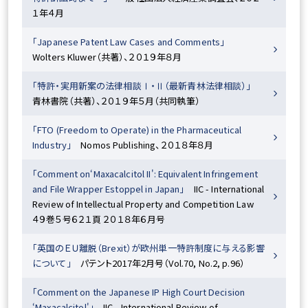
１年４月
「Japanese Patent Law Cases and Comments」
Wolters Kluwer（共著）、２０１９年８月
「特許・実用新案の法律相談Ⅰ・Ⅱ（最新青林法律相談）」
青林書院（共著）、２０１９年５月（共同執筆）
「FTO (Freedom to Operate) in the Pharmaceutical
Industry」
Nomos Publishing、２０１８年８月
「Comment on‘Maxacalcitol II': Equivalent Infringement
and File Wrapper Estoppel in Japan」
IIC - International
Review of Intellectual Property and Competition Law
４９巻５号６２１頁 ２０１８年６月号
「英国のＥＵ離脱（Brexit）が欧州単一特許制度に与える影響
について」
パテント2017年2月号（Vol.70, No.2, p.96）
「Comment on the Japanese IP High Court Decision
‘Maxacalcitol'」
IIC - International Review of