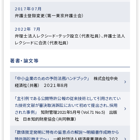
2017年07月
弁護士登録変更（第一東京弁護士会）
2022年 7月
弁理士法人レクシード・テック設立（代表社員）、弁護士法人
レクシードに合流（代表社員）
著書・論文等
「中小企業のための予防法務ハンドブック」
株式会社中央
経済社（共著） ２０２１年８月
「主引例である公開特許公報の従来技術として引用されてい
た技術文献が審決取消訴訟において初めて提出され、採用
された事例」
知財管理2021年5月号（Vol.71 No.5) 出版
社 日本知的財産協会（共同執筆）
「数値限定発明に特有の留意点の解説～明細書作成時から
特許訴訟時まで～」
一般社団法人経済産業調査会、２０２