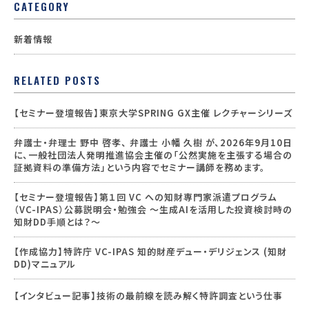
CATEGORY
新着情報
RELATED POSTS
【セミナー登壇報告】東京大学SPRING GX主催 レクチャーシリーズ
弁護士・弁理士 野中 啓孝、 弁護士 小幡 久樹 が、2026年9月10日
に、一般社団法人発明推進協会主催の「公然実施を主張する場合の
証拠資料の準備方法」という内容でセミナー講師を務めます。
【セミナー登壇報告】第１回 VC への知財専門家派遣プログラム
（VC-IPAS）公募説明会・勉強会 ～生成AIを活用した投資検討時の
知財DD手順とは？～
【作成協力】特許庁 VC-IPAS 知的財産デュー・デリジェンス (知財
DD)マニュアル
【インタビュー記事】技術の最前線を読み解く特許調査という仕事