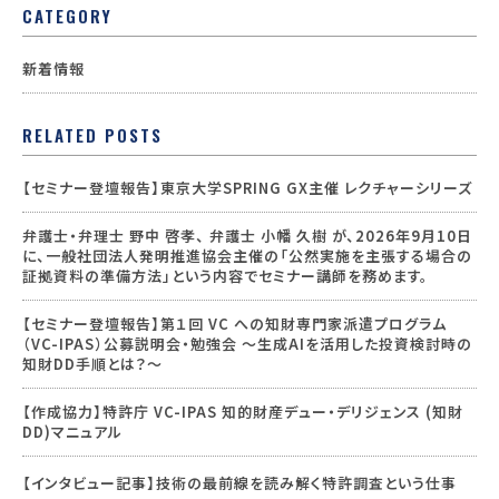
CATEGORY
新着情報
RELATED POSTS
【セミナー登壇報告】東京大学SPRING GX主催 レクチャーシリーズ
弁護士・弁理士 野中 啓孝、 弁護士 小幡 久樹 が、2026年9月10日
に、一般社団法人発明推進協会主催の「公然実施を主張する場合の
証拠資料の準備方法」という内容でセミナー講師を務めます。
【セミナー登壇報告】第１回 VC への知財専門家派遣プログラム
（VC-IPAS）公募説明会・勉強会 ～生成AIを活用した投資検討時の
知財DD手順とは？～
【作成協力】特許庁 VC-IPAS 知的財産デュー・デリジェンス (知財
DD)マニュアル
【インタビュー記事】技術の最前線を読み解く特許調査という仕事