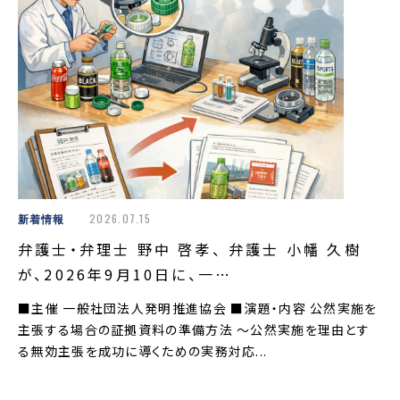
新着情報
2026.07.15
弁護士・弁理士 野中 啓孝、 弁護士 小幡 久樹
が、2026年9月10日に、一…
■主催 一般社団法人発明推進協会 ■演題・内容 公然実施を
主張する場合の証拠資料の準備方法 ～公然実施を理由とす
る無効主張を成功に導くための実務対応...